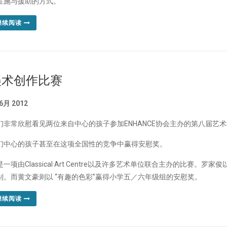
症施与援助的方式。
继续阅读
美术创作比赛
 6月 2012
们非常欣慰看见两位来自中心的孩子参加ENHANCE协会主办的第八届艺
们中心的孩子甚至在这项全国性的竞争中赢得安慰奖。
是一项由Classical Art Centre以及许多艺术单位联合主办的比赛
别。而黄文豪则以 “有趣的色彩”赢得小学五／六年级组的安慰奖。
继续阅读