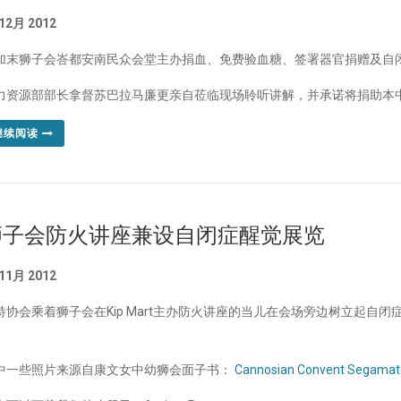
 12月 2012
加末狮子会
峇都安南
民众会堂主办捐血、免费验血糖、签署器官捐赠及自
力资源部部长拿督苏巴拉马廉更亲自莅临现场聆听讲解，并承诺将捐助本中
继续阅读
狮子会防火讲座兼设自闭症醒觉展览
 11月 2012
特协会乘着狮子会在Kip Mart主办防火讲座的当儿在会场旁边树立起自
。
中一些照片来源自康文女中幼狮会面子书：
Cannosian Convent Segamat 