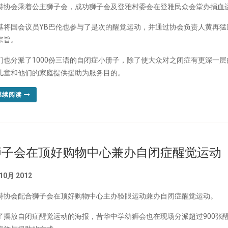
特协会乘着公主狮子会，成功狮子会及登雅村委会在登雅民众会堂办捐血
基将国会议员YB巴伦也参与了是次的醒觉运动，并通过协会负责人黄再
宗旨。
们也分派了1000份三语的自闭症小册子，除了使大众对之闭症有更深一
儿童和他们的家庭提供援助为服务目的。
继续阅读
狮子会在顶好购物中心兼办自闭症醒觉运动
 10月 2012
特协会配合狮子会在顶好购物中心主办验眼运动兼办自闭症醒觉运动。
了摆放自闭症醒觉运动的海报，昔华中学幼狮会也在现场分派超过900张