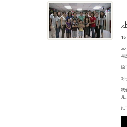
16
本
与
除
对
我
兄
以