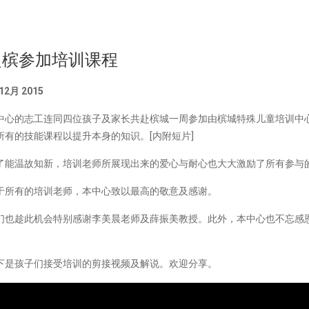
赴槟参加培训课程
 12月 2015
中心的志工连同四位孩子及家长共赴槟城一周参加由槟城特殊儿童培训中
所有的技能课程以提升本身的知识。
[内附短片]
了能温故知新，培训老师所展现出来的爱心与耐心也大大激励了所有参与
于所有的培训老师，本中心致以最高的敬意及感谢。
们也趁此机会特别感谢李美晨老师及薛振美教授。此外，本中心也不忘感
。
下是孩子们接受培训的剪接视频及解说。欢迎分享。