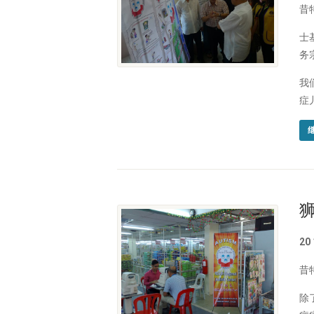
昔
士
务
我
症
20
昔
除