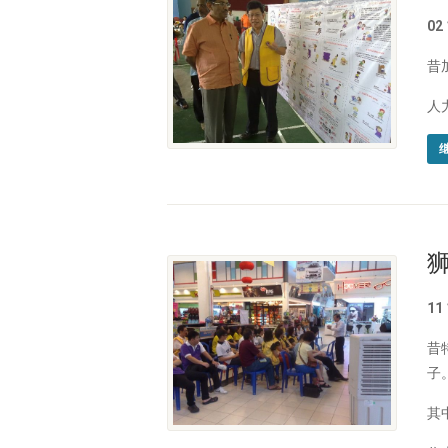
02
昔
人
11
昔
子
其