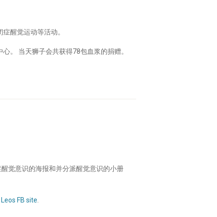
闭症醒觉运动等活动。
心。 当天狮子会共获得78包血浆的捐赠。
闭症醒觉意识的海报和并分派醒觉意识的小册
Leos FB site
.