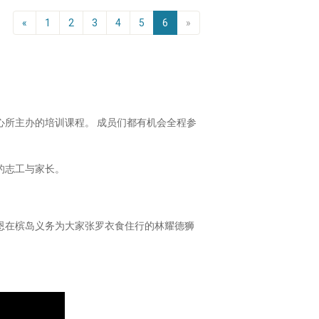
«
1
2
3
4
5
6
»
心所主办的培训课程。 成员们都有机会全程参
的志工与家长。
恩在槟岛义务为大家张罗衣食住行的林耀德狮