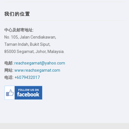
我们的位置
中心及邮寄地址:
No. 105, Jalan Cendiakawan,
Taman Indah, Bukit Siput,
85000 Segamat, Johor, Malaysia.
电邮:
reachsegamat@yahoo.com
网站:
www.reachsegamat.com
电话:
+6079432017