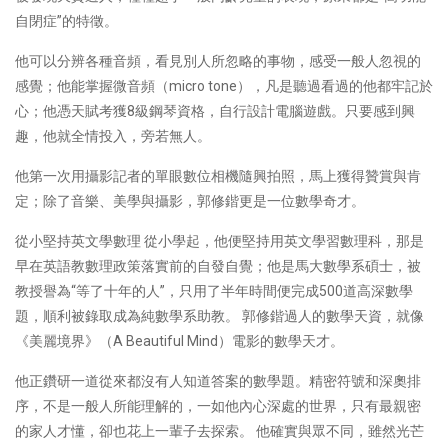
自閉症”的特徵。
他可以分辨各種音頻，看見別人所忽略的事物，感受一般人忽視的
感覺；他能掌握微音頻（micro tone），凡是聽過看過的他都牢記於
心；他憑天賦考獲8級鋼琴資格，自行設計電腦遊戲。只要感到興
趣，他就全情投入，旁若無人。
他第一次用攝影記者的單眼數位相機隨興拍照，馬上獲得贊賞與肯
定；除了音樂、美學與攝影，郭修鍇更是一位數學奇才。
從小堅持英文學數理 從小學起，他便堅持用英文學習數理科，那是
早在英語教數理政策落實前的自發自覺；他是馬大數學系碩士，被
教授譽為“等了十年的人”，只用了半年時間便完成500道高深數學
題，順利被錄取成為純數學系助教。 郭修鍇過人的數學天資，就像
《美麗境界》（A Beautiful Mind）電影的數學天才。
他正鑽研一道從來都沒有人知道答案的數學題。精密符號和深奧排
序，不是一般人所能理解的，一如他內心深處的世界，只有最親密
的家人才懂，卻也花上一輩子去探索。 他確實與眾不同，雖然光芒