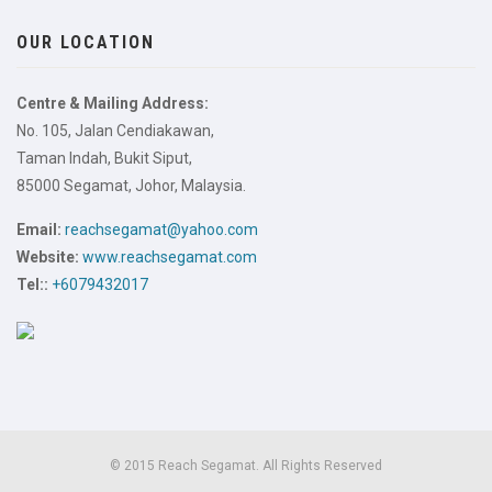
OUR LOCATION
Centre & Mailing Address:
No. 105, Jalan Cendiakawan,
Taman Indah, Bukit Siput,
85000 Segamat, Johor, Malaysia.
Email:
reachsegamat@yahoo.com
Website:
www.reachsegamat.com
Tel::
+6079432017
© 2015 Reach Segamat. All Rights Reserved