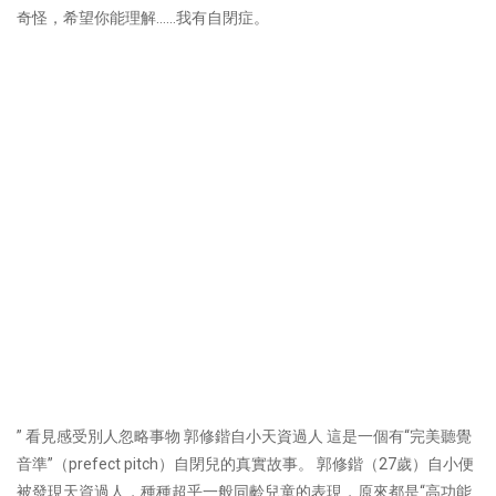
奇怪，希望你能理解……我有自閉症。
” 看見感受別人忽略事物 郭修鍇自小天資過人 這是一個有“完美聽覺
音準”（prefect pitch）自閉兒的真實故事。 郭修鍇（27歲）自小便
被發現天資過人，種種超乎一般同齡兒童的表現，原來都是“高功能