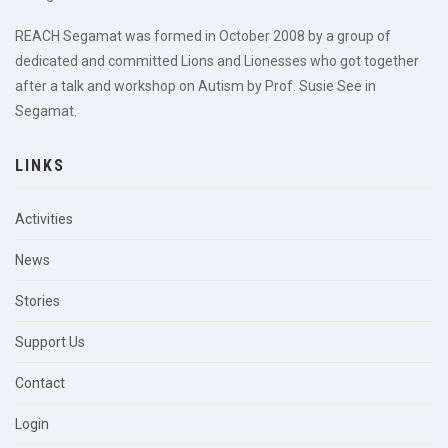
REACH Segamat was formed in October 2008 by a group of
dedicated and committed Lions and Lionesses who got together
after a talk and workshop on Autism by Prof. Susie See in
Segamat.
LINKS
Activities
News
Stories
Support Us
Contact
Login