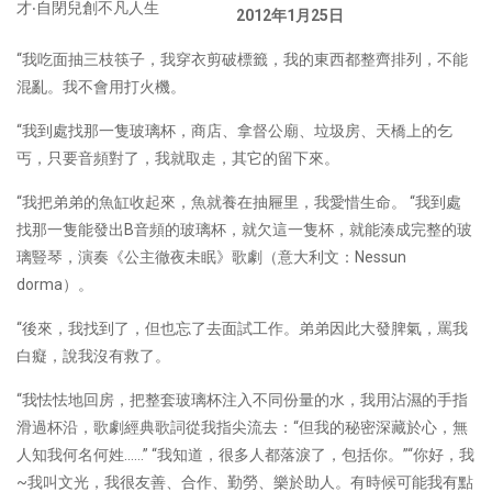
2012年1月25日
“我吃面抽三枝筷子，我穿衣剪破標籤，我的東西都整齊排列，不能
混亂。我不會用打火機。
“我到處找那一隻玻璃杯，商店、拿督公廟、垃圾房、天橋上的乞
丐，只要音頻對了，我就取走，其它的留下來。
“我把弟弟的魚缸收起來，魚就養在抽屜里，我愛惜生命。 “我到處
找那一隻能發出B音頻的玻璃杯，就欠這一隻杯，就能湊成完整的玻
璃豎琴，演奏《公主徹夜未眠》歌劇（意大利文：Nessun
dorma）。
“後來，我找到了，但也忘了去面試工作。弟弟因此大發脾氣，罵我
白癡，說我沒有救了。
“我怯怯地回房，把整套玻璃杯注入不同份量的水，我用沾濕的手指
滑過杯沿，歌劇經典歌詞從我指尖流去：“但我的秘密深藏於心，無
人知我何名何姓……” “我知道，很多人都落淚了，包括你。”“你好，我
~我叫文光，我很友善、合作、勤勞、樂於助人。有時候可能我有點