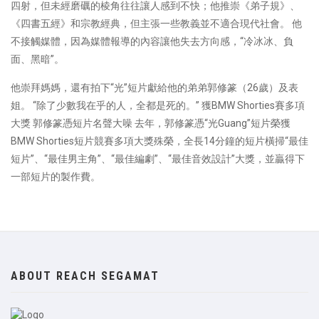
四射，但未經磨礪的棱角往往讓人感到不快；他推崇《弟子規》、
《四書五經》和宗教經典，但主張一些教義並不適合現代社會。 他
不接觸媒體，因為媒體報導的內容讓他失去方向感，“冷冰冰、負
面、黑暗”。
他崇拜媽媽，還有拍下“光”短片獻給他的弟弟郭修篆（26歲）及表
姐。 “除了少數我在乎的人，全都是死的。” 獲BMW Shorties賽多項
大獎 郭修篆憑短片名聲大噪 去年，郭修篆憑“光Guang”短片榮獲
BMW Shorties短片競賽多項大獎殊榮，全長14分鐘的短片橫掃“最佳
短片”、“最佳男主角”、“最佳編劇”、“最佳音效設計”大獎，並贏得下
一部短片的製作費。
ABOUT REACH SEGAMAT