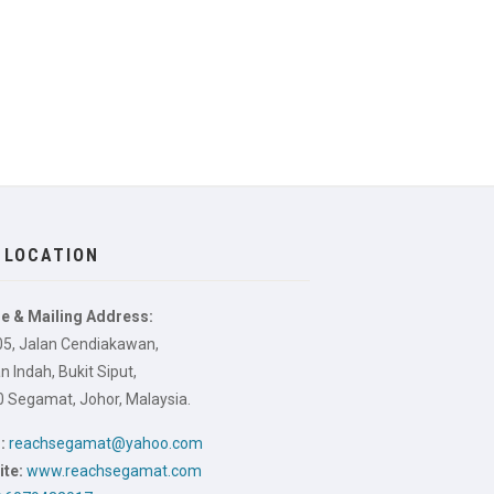
 LOCATION
e & Mailing Address:
05, Jalan Cendiakawan,
 Indah, Bukit Siput,
 Segamat, Johor, Malaysia.
:
reachsegamat@yahoo.com
te:
www.reachsegamat.com