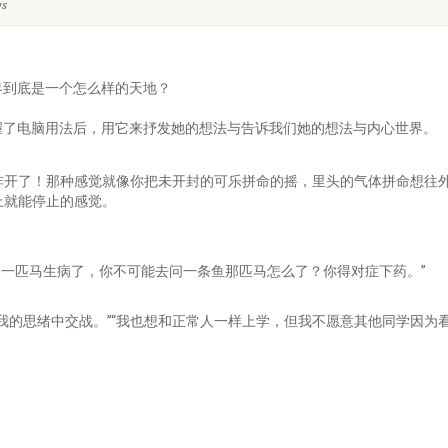
s
界到底是一个怎么样的天地？
握了电脑用法后，用它来抒发她的想法与告诉我们她的想法与内心世界。
炸开了！那种感觉就像你把未开封的可乐拼命的摇，里头的气体拼命想往
上就能停止的感觉。
如果一匹马生病了，你不可能去问一条鱼那匹马怎么了？你得对症下药。”
我的思绪中交战。”“我也想和正常人一样上学，但我不愿意其他同学因为